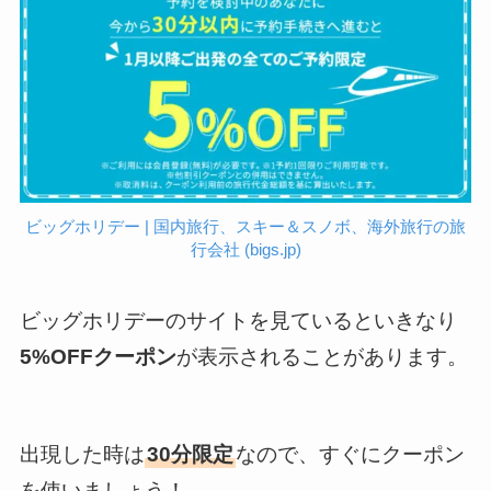
ビッグホリデー | 国内旅行、スキー＆スノボ、海外旅行の旅
行会社 (bigs.jp)
ビッグホリデーのサイトを見ているといきなり
5%OFFクーポン
が表示されることがあります。
出現した時は
30分限定
なので、すぐにクーポン
を使いましょう！