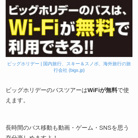
ビッグホリデー | 国内旅行、スキー＆スノボ、海外旅行の旅
行会社 (bigs.jp)
ビッグホリデーのバスツアーは
WiFiが無料
で使
えます。
長時間のバス移動も動画・ゲーム・SNSを思う
存分楽しめますよ！